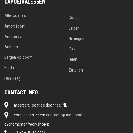
CAPOEIRALESSEN
Alle locaties
Gouda
Amersfoort
Leiden
Amsterdam
Nijmegen
Arnhem
Oss
Bergen op Zoom
Uden
Breda
Zutphen
Den Haag
CONTACT INFO
meerdere locaties door heel NL
voor lessen: neem
contact op met locatie
evenementen/workshops:
+31(0)6-5169 0396