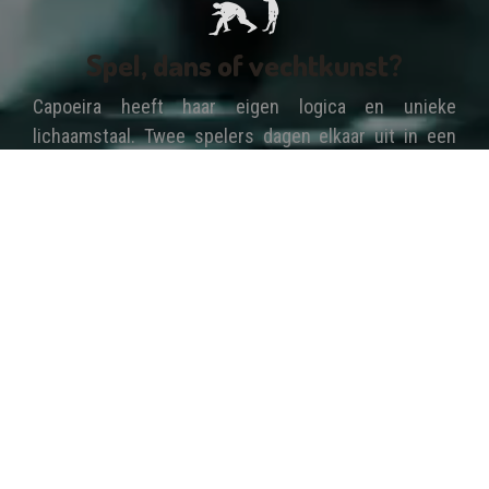
Spel, dans of vechtkunst?
Capoeira heeft haar eigen logica en unieke
lichaamstaal. Twee spelers dagen elkaar uit in een
cirkel van medespelers die muziek maken: de roda.
Een soepele aanval, meestal een draaitrap, wordt
ontweken door weg te duiken of mee te draaien. Door
slim en creatief te spelen kan de tegenstander
uiteindelijk worden klemgezet, onderuit geveegd of
met controle geraakt.
Acrobatiek maakt het spel nog mooier en
spectaculairder. Toch is Capoeira geen wedstrijd op
zich: het doel van de cirkel is om met de hele groep
een positieve energieke sfeer op te roepen waar alle