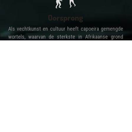
Oorsprong
Als vechtkunst en cultuur heeft capoeira gemengde
wortels, waarvan de sterkste in Afrikaanse grond
grijpen. De Portugese en Hollandse kolonisten in
Brazilië wilden de autochtone bewoners, de indiaanse
stammen, als slaven laten werken op suiker- en
cacaoplantages.
Maar zij verzetten zich en werden gedecimeerd door
Europese ziektes als de griep. De kolonisten losten
dit arbeidsprobleem op door Afrikaanse slaven uit
West-Afrika en Angola te importeren. Ze werden als
handelswaar verkocht op markten, voornamelijk in
Noord-Oost Brazilië. Van de zestiende tot de
negentiende eeuw werden vijf miljoen slaven uit