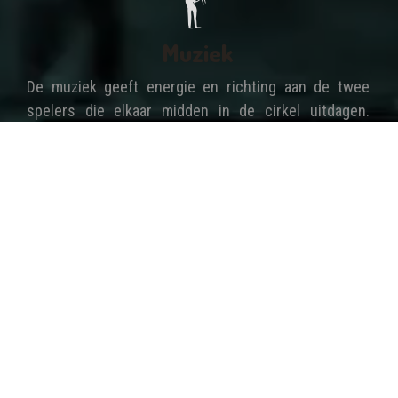
Muziek
De muziek geeft energie en richting aan de twee
spelers die elkaar midden in de cirkel uitdagen.
Belangrijkste instrumenten zijn de berimbau, een
Afrikaans booginstrument met één snaar en een
kalebas als klankkast; de atabaque, een grote drum;
de pandeiro, een tamboerijn, en de agogo, een
dubbele bel.
De liedjes die in de cirkel worden gezongen gaan
vaak over het spel, levenswijsheden,Â oude
meesters, de slaventijd, en Brazilië. Veel liedjes
heben een poetische of filosofische inslag en een
dubbele bodem. Capoeira wordt gespeeld in een
uniform: meestal een witte broek en shirt. Maar een