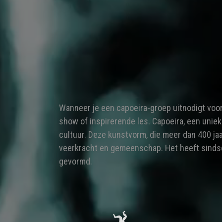
Wanneer je een capoeira-groep uitnodigt voo
show of inspirerende les. Capoeira, een uniek
cultuur. Deze kunstvorm, die meer dan 400 jaa
veerkracht en gemeenschap. Het heeft sindsd
gevormd.