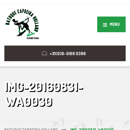
MENU
+31(0)6-5169 0396
IMG-20160831-
WA0030
BATUQUE CAPOEIRA HOLLAND
IMG-20160831-WA0030