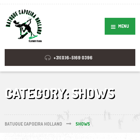
MENU
+31(0)6-5169 0396
CATEGORY:
SHOWS
BATUQUE CAPOEIRA HOLLAND
SHOWS