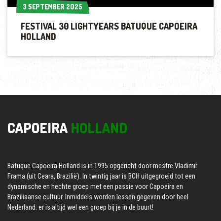
3 SEPTEMBER 2025
3 SEPTEMBER 2025
FESTIVAL 30 LIGHTYEARS BATUQUE CAPOEIRA
HOLLAND
CAPOEIRA
HOLLAND
Batuque Capoeira Holland is in 1995 opgericht door mestre Vladimir
Frama (uit Ceara, Brazilië). In twintig jaar is BCH uitgegroeid tot een
dynamische en hechte groep met een passie voor Capoeira en
Braziliaanse cultuur. Inmiddels worden lessen gegeven door heel
Nederland: er is altijd wel een groep bij je in de buurt!