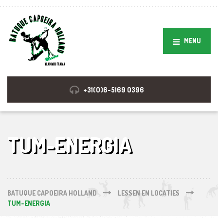
MENU
+31(0)6-5169 0396
TUM-ENERGIA
BATUQUE CAPOEIRA HOLLAND
LESSEN EN LOCATIES
TUM-ENERGIA