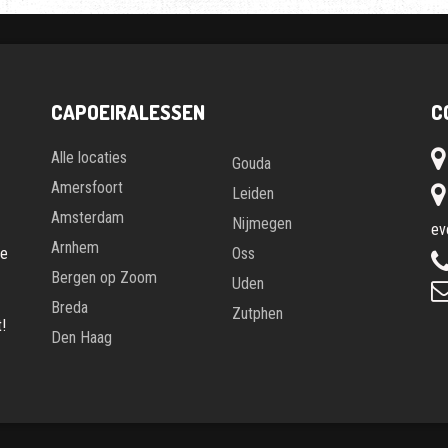
CAPOEIRALESSEN
C
Alle locaties
Gouda
Amersfoort
Leiden
Amsterdam
Nijmegen
ev
Arnhem
te
Oss
Bergen op Zoom
Uden
Breda
Zutphen
!
Den Haag