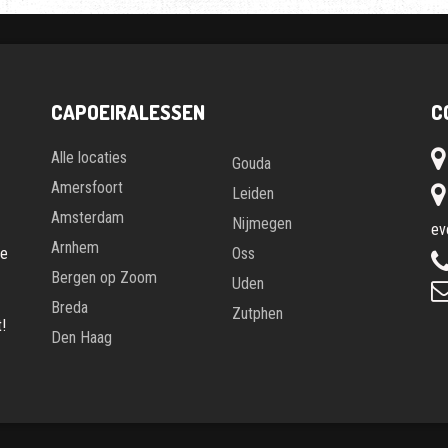
CAPOEIRALESSEN
C
Alle locaties
Gouda
Amersfoort
Leiden
Amsterdam
Nijmegen
ev
Arnhem
te
Oss
Bergen op Zoom
Uden
Breda
Zutphen
!
Den Haag